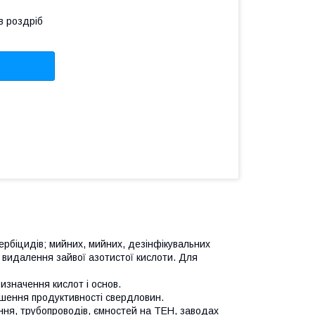
в роздріб
ербіцидів; мийних, мийних, дезінфікувальних
я видалення зайвої азотистої кислоти. Для
визначення кислот і основ.
ьшення продуктивності свердловин.
ння, трубопроводів, ємностей на ТЕН, заводах