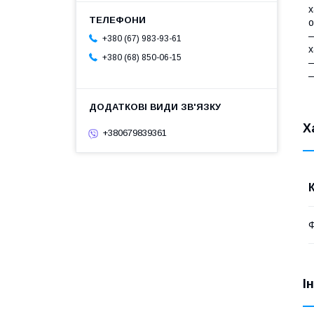
х
о
—
+380 (67) 983-93-61
х
+380 (68) 850-06-15
—
—
Х
+380679839361
Ф
І