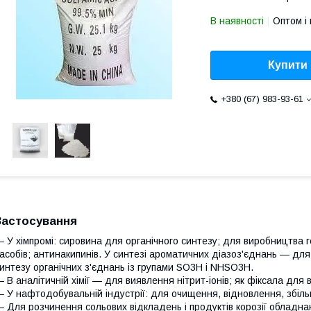
В наявності
Оптом і 
Купити
+380 (67) 983-93-61
Застосування
 У хімпромі: сировина для органічного синтезу; для виробництва г
асобів; антинакипинів. У синтезі ароматичних діазоз'єднань — дл
интезу органічних з'єднань із групами SO3H і NHSO3H.
 В аналітичній хімії — для виявлення нітрит-іонів; як фіксала для 
 У нафтодобувальній індустрії: для очищення, відновлення, збіл
 Для розчинення сольових відкладень і продуктів корозії обладна