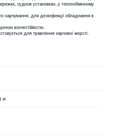
мережах, суднов установках, у теплообмінному
о харчування; для дезінфекції обладнання в
щеною вогнестійкістю.
истовується для травлення харчової жерсті.
 кг