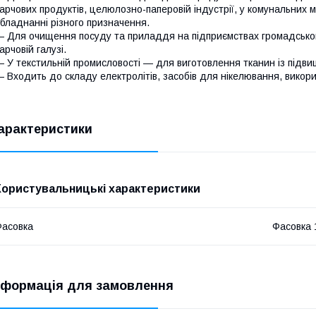
арчових продуктів, целюлозно-паперовій індустрії, у комунальних 
бладнанні різного призначення.
 Для очищення посуду та приладдя на підприємствах громадськог
арчовій галузі.
 У текстильній промисловості — для виготовлення тканин із підви
 Входить до складу електролітів, засобів для нікелювання, викор
арактеристики
Користувальницькі характеристики
асовка
Фасовка 1
нформація для замовлення