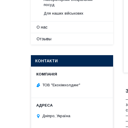
посуд
Для наших військових
О нас
Отзывы
КОНТАКТИ
ТОВ "Екохімхолдинг"
—
з
с
—
Дніпро, Україна
—
—