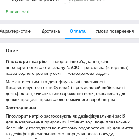
В наявності
Характеристики
Доставка
Оплата
Умови повернення
Опис
Гіпохлорит натрію —
неорганічне з'єднання, сіль
гіпохлоритної кислоти складу NaClO. Тривіальна (історична)
назва водного розчину солі — «лабаракова вода».
Має антисептичні та дезінфікувальні властивості.
Використовується як побутовий і промисловий вибілювач і
дезінфектант, очисник і знезараження води, окислювач для
деяких процесів промислового хімічного виробництва.
Застосування
Гіпохлорит натрію застосовують як дезінфікувальний засіб
для знезараження природних і стічних вод, води плавальних
басейнів, у господарсько-питевому водопостачанні; для миття
та дезінфекції емальованого, порцелянового посуду,