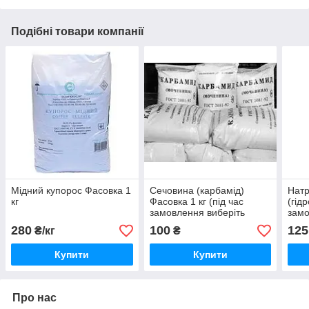
Подібні товари компанії
Мідний купорос Фасовка 1
Сечовина (карбамід)
Натр
кг
Фасовка 1 кг (під час
(гід
замовлення виберіть
замо
потрібну фасовку)
потр
280
100
125
₴/кг
₴
Купити
Купити
Про нас