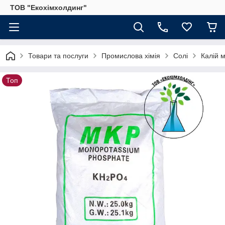
ТОВ "Екохімхолдинг"
Товари та послуги
Промислова хімія
Солі
Калій 
Топ