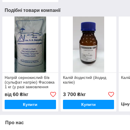
Подібні товари компанії
Натрій сернокислий б/в
Калій йодистий (йодид
Калі
(сульфат натрію) Фасовка
калію)
1 кг (у разі замовлення
виберіть потрібну
60
3 700
від
₴/кг
₴/кг
фасовку)
Цін
Купити
Купити
Про нас