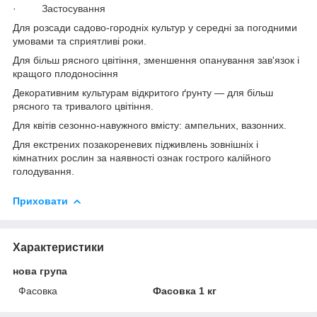
· Застосування
Для розсади садово-городніх культур у середні за погодними
умовами та сприятливі роки.
Для більш рясного цвітіння, зменшення опанування зав'язок і
кращого плодоносіння
Декоративним культурам відкритого ґрунту — для більш
рясного та тривалого цвітіння.
Для квітів сезонно-навужного вмісту: ампельних, вазонних.
Для екстрених позакореневих підживлень зовнішніх і
кімнатних рослин за наявності ознак гострого калійного
голодування.
Приховати
Характеристики
нова група
Фасовка
Фасовка 1 кг