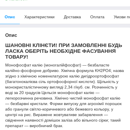
Опис
Характеристики
Доставка
Оплата
Умови п
Опис
ШАНОВНІ КЛІНЄТИ! ПРИ ЗАМОВЛЕННІ БУДЬ
ЛАСКА ОБЕРІТЬ НЕОБХІДНЕ ФАСУВАННЯ
ТОВАРУ!
Монофосфат калію (моногалійфосфат) — безбаласте
калійно-фосфорне добриво. Хімічна формула KH2PO4; назва
згідно з хімічною номенклатурою калію дигідроортофосфат
(багатонокалієва сіль ортофосфорної кислоти). Щільність у
монокристалістичному вигляді 2,34 г/куб. см. Розчинність у
воді за 20 градусів Цельсія монофосфат калію —
легкорозчинна речовина. Хімічно чистий монофосфат калію
— безбарвні кристали. Форми випуску для агрохімії порошок
або гранули світло-коричневого або бежевого кольору, у
центрі на рис. Виражене жовтувативе забарвлення —
свідчення наявності домішок заліза або вільного сірки; такий
препарат — виробничий брак.