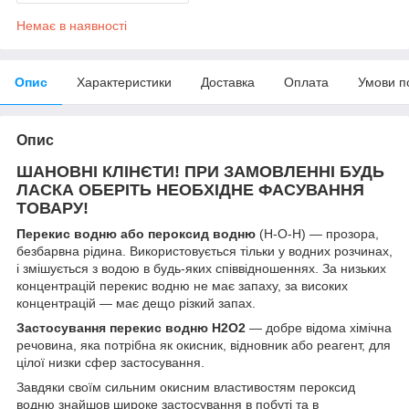
Немає в наявності
Опис
Характеристики
Доставка
Оплата
Умови п
Опис
ШАНОВНІ КЛІНЄТИ! ПРИ ЗАМОВЛЕННІ БУДЬ
ЛАСКА ОБЕРІТЬ НЕОБХІДНЕ ФАСУВАННЯ
ТОВАРУ!
Перекис водню або пероксид водню
(Н-О-Н) — прозора,
безбарвна рідина. Використовується тільки у водних розчинах,
і змішується з водою в будь-яких співвідношеннях. За низьких
концентрацій перекис водню не має запаху, за високих
концентрацій — має дещо різкий запах.
Застосування перекис водню H2O2
— добре відома хімічна
речовина, яка потрібна як окисник, відновник або реагент, для
цілої низки сфер застосування.
Завдяки своїм сильним окисним властивостям пероксид
водню знайшов широке застосування в побуті та в