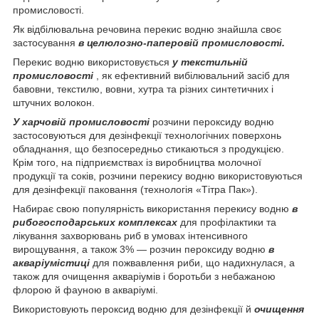
промисловості.
Як відбілювальна речовина перекис водню знайшла своє
застосування
в целюлозно-паперовій промисловості.
Перекис водню використовується
у текстильній
промисловості
, як ефективний вибілювальний засіб для
бавовни, текстилю, вовни, хутра та різних синтетичних і
штучних волокон.
У харчовій промисловості
розчини пероксиду водню
застосовуються для дезінфекції технологічних поверхонь
обладнання, що безпосередньо стикаються з продукцією.
Крім того, на підприємствах із виробництва молочної
продукції та соків, розчини перекису водню використовуються
для дезінфекції паковання (технологія «Тітра Пак»).
Набирає свою популярність використання перекису водню
в
рибогосподарських комплексах
для профілактики та
лікування захворювань риб в умовах інтенсивного
вирощування, а також 3% — розчин пероксиду водню
в
акваріумістиці
для пожвавлення риби, що надихнулася, а
також для очищення акваріумів і боротьби з небажаною
флорою й фауною в акваріумі.
Використовують пероксид водню для дезінфекції й
очищення