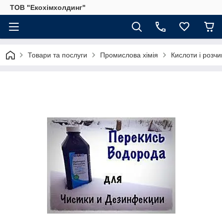
ТОВ "Екохімхолдинг"
Товари та послуги
Промислова хімія
Кислоти і розч