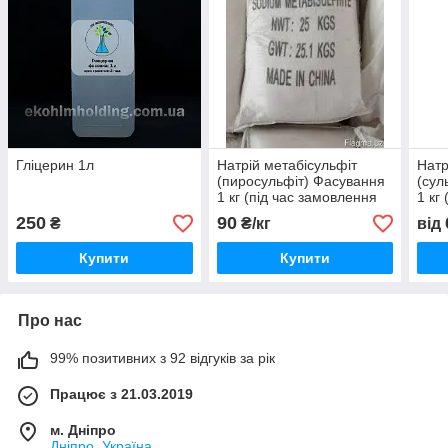
Гліцерин 1л
Натрій метабісульфіт
Натр
(пиросульфіт) Фасування
(сул
1 кг (під час замовлення
1 кг
виберіть потрібну
вибе
250
90
₴
₴/кг
від
фасовку)
фасо
Купити
Купити
Про нас
99% позитивних з 92 відгуків за рік
Працює з 21.03.2019
м. Дніпро
Дніпро, Україна